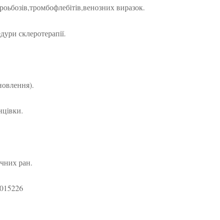
роьбозів,тромбофлебітів,венозних виразок.
дури склеротерапії.
новлення).
нцівки.
ічних ран.
34015226