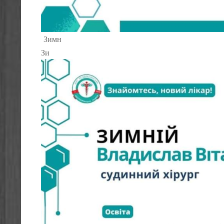
Зимн
Зи