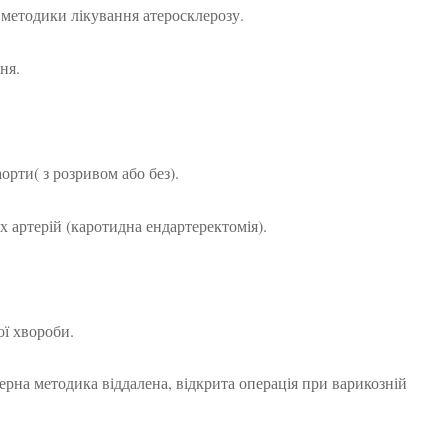
 методики лікування атеросклерозу.
ня.
орти( з розривом або без).
 артерій (каротидна ендартеректомія).
ої хвороби.
ерна методика віддалена, відкрита операція при варикозній