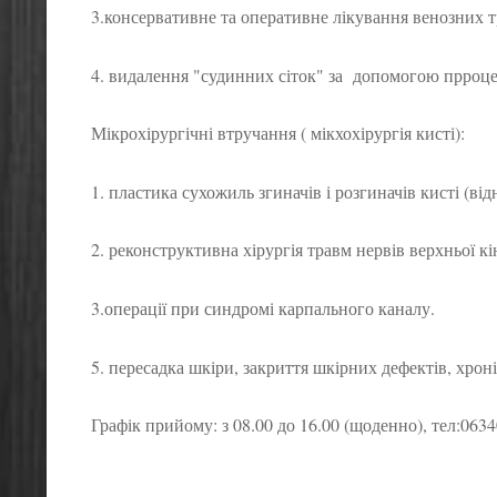
3.консервативне та оперативне лікування венозних т
4. видалення "судинних сіток" за допомогою прроце
Мікрохірургічні втручання ( мікхохірургія кисті):
1. пластика сухожиль згиначів і розгиначів кисті (від
2. реконструктивна хірургія травм нервів верхньої кі
3.операції при синдромі карпального каналу.
5. пересадка шкіри, закриття шкірних дефектів, хрон
Графік прийому: з 08.00 до 16.00 (щоденно), тел:06