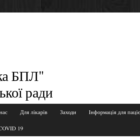
ка БПЛ"
ької ради
нас
Для лікарів
Заходи
Інформація для паці
COVID 19