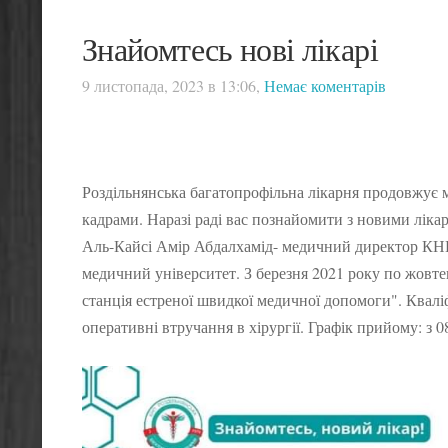
Знайомтесь нові лікарі
9 листопада, 2023 в 13:06,
Немає коментарів
Роздільнянська багатопрофільна лікарня продовжує 
кадрами. Наразі раді вас познайомити з новими ліка
Аль-Кайсі Амір Абдалхамід- медичний директор КНП
медичний університет. З березня 2021 року по жов
станція естреної швидкої медичної допомоги". Кваліфі
оперативні втручання в хірургії. Графік прийому: з 0