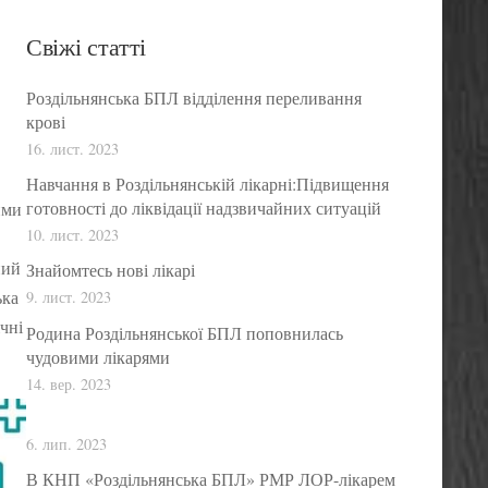
Свіжі статті
Роздільнянська БПЛ відділення переливання
крові
16. лист. 2023
Навчання в Роздільнянській лікарні:Підвищення
готовності до ліквідації надзвичайних ситуацій
ими
10. лист. 2023
ний
Знайомтесь нові лікарі
ька
9. лист. 2023
чні
Родина Роздільнянської БПЛ поповнилась
чудовими лікарями
14. вер. 2023
6. лип. 2023
В КНП «Роздільнянська БПЛ» РМР ЛОР-лікарем