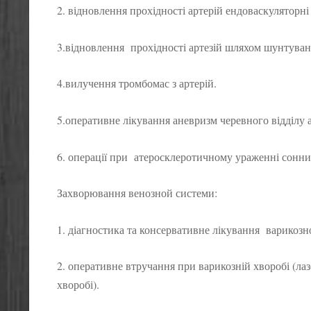
2. відновлення прохідності артерій ендоваскуляторні
3.відновлення прохідності артезій шляхом шунтуван
4.вилучення тромбомас з артерій.
5.оперативне лікування аневризм черевного відділу а
6. операції при атеросклеротичному ураженні сонних
Захворювання венозной системи:
1. діагностика та консервативне лікування варикозн
2. оперативне втручання при варикозній хворобі (лаз
хворобі).