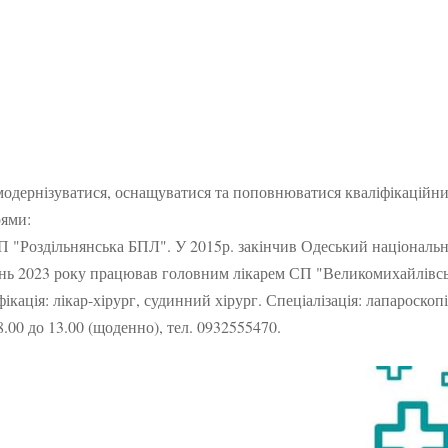
модернізуватися, оснащуватися та поповнюватися кваліфікаційн
рями:
 "Роздільнянська БПЛ". У 2015р. закінчив Одеський національ
тень 2023 року працював головним лікарем СП "Великомихайлівс
кація: лікар-хірург, судинний хірург. Спеціалізація: лапароскопі
8.00 до 13.00 (щоденно), тел. 0932555470.