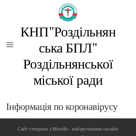
КНП"Роздільнян
ська БПЛ"
Роздільнянської
міської ради
Інформація по коронавірусу
Сайт створено з
Mozello
- найзручнішим онлайн