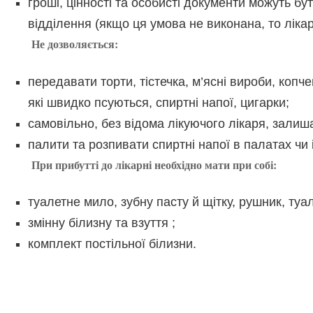
гроші, цінності та особисті документи можуть бут
відділення (якщо ця умова не виконана, то лікар
Не дозволяється:
передавати торти, тістечка, м’ясні вироби, копче
які швидко псуються, спиртні напої, цигарки;
самовільно, без відома лікуючого лікаря, залиш
палити та розпивати спиртні напої в палатах чи 
При прибутті до лікарні необхідно мати при собі:
туалетне мило, зубну пасту й щітку, рушник, туал
змінну білизну та взуття ;
комплект постільної білизни.