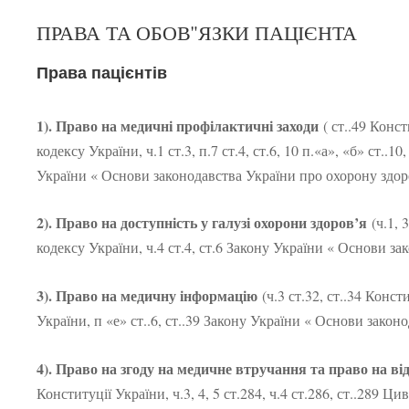
ПРАВА ТА ОБОВ"ЯЗКИ ПАЦІЄНТА
Права пацієнтів
1). Право на медичні профілактичні заходи
( ст..49 Конст
кодексу України, ч.1 ст.3, п.7 ст.4, ст.6, 10 п.«а», «б» ст..10, 
України « Основи законодавства України про охорону здор
2). Право на доступність у галузі охорони здоров’я
(ч.1, 
кодексу України, ч.4 ст.4, ст.6 Закону України « Основи з
3). Право на медичну інформацію
(ч.3 ст.32, ст..34 Конст
України, п «е» ст..6, ст..39 Закону України « Основи закон
4). Право на згоду на медичне втручання та право на в
Конституції України, ч.3, 4, 5 ст.284, ч.4 ст.286, ст..289 Ц