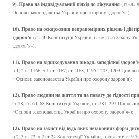
9). Право на індивідуальний підхід до лікування
( п «д» ч
Основи законодавства України про охорону здоров’я»);
10). Право на оскарження неправомірних рішень і дій пр
здоров’я
(ст..40 Конституції України, п «і» ст..6 Закону 
здоров’я»);
11). Право на відшкодування шкоди, заподіяної здоров’
ч.1, 2 ст.1166, ч.1 ст.1167, ст.1168, 1195-1203, 1209 Цивіль
« Основи законодавства України про охорону здоров’я);
12). Право людини на життя та на повагу до гідності пр
ст.28, ст..64, 68 Конституції України, ст..281, 297 Цивільн
«Основи законодавства України про охорону здоров’я»);
13). Право на захист від будь яких незаконних форм диск
ч.2, 3 ст.22, ч.2 ст.24 Конституції України, п «и» ст.6 ст.9 