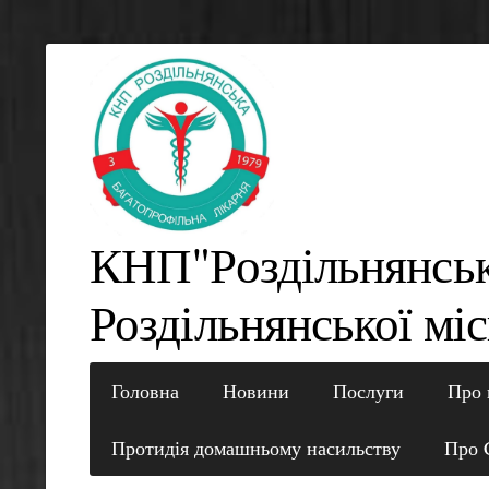
КНП"Роздільнянсь
Роздільнянської міс
Головна
Новини
Послуги
Про 
Протидія домашньому насильству
Про 