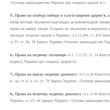
«Основи законодавства України про охорону здоров’я»);
5). Право на свободу вибору в галузі охорони здоров’я, а
вибір методів лікування відповідно до рекомендацій лікаря;
право на заміну лікаря; 5) право на лікування за кордоном
закладах охорони здоров’я України ( ч.2 ст.284, ст..633 Циві
ст.35, ст..36, 38 Закону України «Основи законодавства Ук
6). Право на медичну таємницю
(ч.1, 2 ст.32, ст..34 Конс
кодексу України про охорону здоров’я);
7). Право на якісну медичну допомогу
(ч.1 ст.49 Конститу
п. «д» ст..6, п «а» ст..78 Закону України « Основи законод
8). Право на безпечну медичну допомогу
(ч.1 ст.49 Конст
України, ст..42, 44 Закону України « Основи законодавства