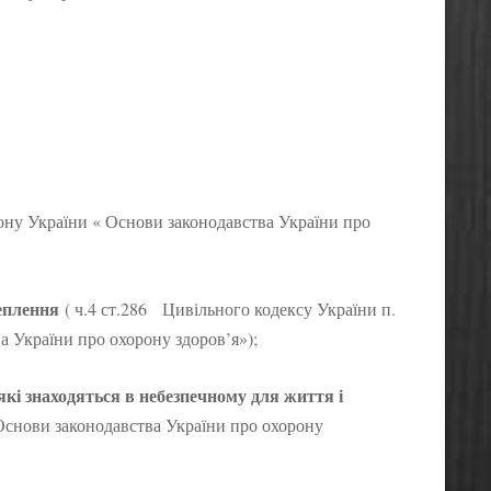
акону України « Основи законодавства України про
щеплення
( ч.4 ст.286 Цивільного кодексу України п.
ва України про охорону здоров’я»);
кі знаходяться в небезпечному для життя і
 «Основи законодавства України про охорону