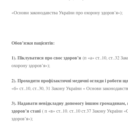
«Основи законодавства України про охорону здоров’я»);
Обов’язки пацієнтів:
1). Піклуватися про своє здоров’я
(п «а» ст..10, ст..32 З
охорону здоров’я»);
2). Проходити профілактичні медичні огляди і роботи 
«б» ст..10, ст..30, 31 Закону України « Основи законодавст
3). Надавати невідкладну допомогу іншим громадянам, я
здоров’я стані
( п «в» ст..10. ст..10 ст.37 Закону України
здоров’я»);