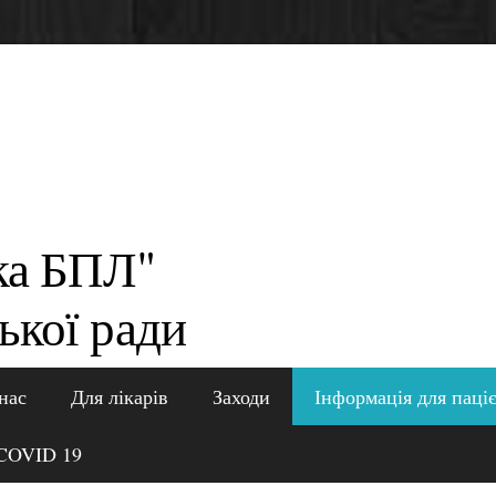
ка БПЛ"
ької ради
нас
Для лікарів
Заходи
Інформація для паці
COVID 19