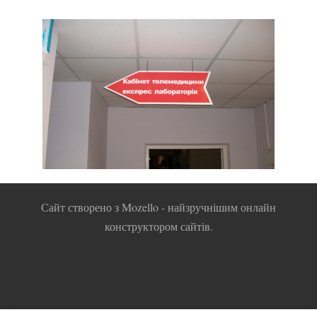
Сайт створено з
Mozello
- найзручнішим онлайн
конструктором сайтів.