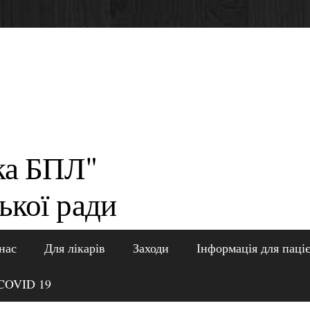
ка БПЛ"
ької ради
нас
Для лікарів
Заходи
Інформація для паці
COVID 19