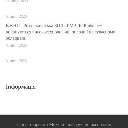
14. вер. 2023
6. лип. 2023
В КНП «Роздільнянська БПЛ» РМР ЛОР-лікарем
виконуються високотехнологічні операції на сучасному
обладнані:
6. лип. 2023
6. лип. 2023
Інформація
Сайт створено з
Mozello
- найзручнішим онлайн