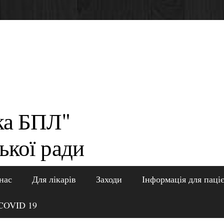
ка БПЛ"
ької ради
нас
Для лікарів
Заходи
Інформація для паці
COVID 19