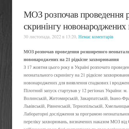
МОЗ розпочав проведення 
скринінгу новонароджених 
30 листопада, 2022 в 13:20,
Немає коментарів
МОЗ розпочав проведення розширеного неонаталь
новонароджених на 21 рідкісне захворювання
З 17 жовтня цього року в Україні розпочато провед
неонатального скринінгу на 21 рідкісне захворюван
новонароджених для виявлення спадкових і вроджен
Пілотний запуск стартував у 12 регіонах України: м.
Волинській, Житомирській, Закарпатській, Івано-Фра
Львівській, Рівненській, Тернопільській, Хмельницьк
Лабораторні дослідження за програмою неонатальног
переліку захворювань, визначених наказом МОЗ від 