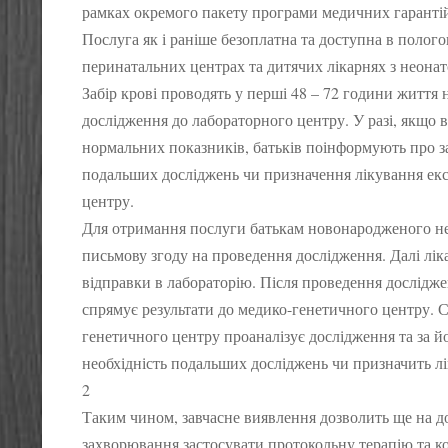
рамках окремого пакету програми медичних гаранті
Послуга як і раніше безоплатна та доступна в полого
перинатальних центрах та дитячих лікарнях з неона
Забір крові проводять у перші 48 – 72 години життя
дослідження до лабораторного центру. У разі, якщо 
нормальних показників, батьків поінформують про з
подальших досліджень чи призначення лікування ек
центру.
Для отримання послуги батькам новонародженого н
письмову згоду на проведення дослідження. Далі лік
відправки в лабораторію. Після проведення досліджен
спрямує результати до медико-генетичного центру. 
генетичного центру проаналізує дослідження та за й
необхідність подальших досліджень чи призначить л
2
Таким чином, завчасне виявлення дозволить ще на до
захворювання застосувати протокольну терапію та к