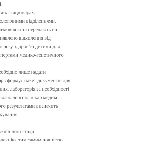
й.
вих стаціонарах,
тологічними відділеннями.
 немовляти та передають на
виявлено відхилення від
агрозу здоровʼю дитини для
спертами медико-генетичного
еобхідно лише надати
ар сформує пакет документів для
ня, лабораторія за необхідності
Своєю чергою, лікар медико-
ого результатами визначить
ікування.
клінічній стадії
орекцію, тим самим повністю