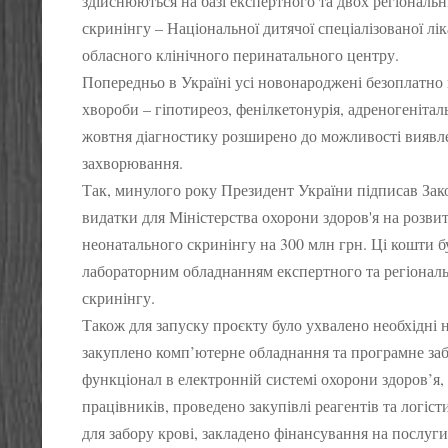
здійснюються на базі експертного та двох регіональ
скринінгу – Національної дитячої спеціалізованої лі
обласного клінічного перинатального центру.
Попередньо в Україні усі новонароджені безоплатно 
хвороби – гіпотиреоз, фенілкетонурія, адреногеніта
жовтня діагностику розширено до можливості виявл
захворювання.
Так, минулого року Президент України підписав Зак
видатки для Міністерства охорони здоров'я на розв
неонатального скринінгу на 300 млн грн. Ці кошти 
лабораторним обладнанням експертного та регіонал
скринінгу.
Також для запуску проєкту було ухвалено необхідні 
закуплено комп’ютерне обладнання та програмне за
функціонал в електронній системі охорони здоров’я
працівників, проведено закупівлі реагентів та логіс
для забору крові, закладено фінансування на послуги