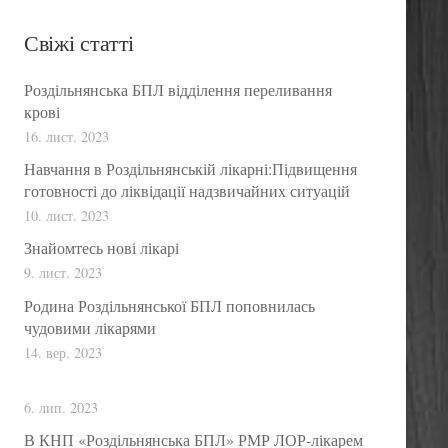
Свіжі статті
Роздільнянська БПЛ відділення переливання
крові
16. лист. 2023
Навчання в Роздільнянській лікарні:Підвищення
готовності до ліквідації надзвичайних ситуацій
10. лист. 2023
Знайомтесь нові лікарі
9. лист. 2023
Родина Роздільнянської БПЛ поповнилась
чудовими лікарями
14. вер. 2023
6. лип. 2023
В КНП «Роздільнянська БПЛ» РМР ЛОР-лікарем