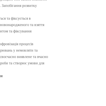
. Запобігання розвитку
ся та фіксується в
ї новонародженого та взяття
антом та фіксування
фровізація процесів
орювань у немовляти та
своєчасно виявлене та вчасно
ороби та створює умови для
ни